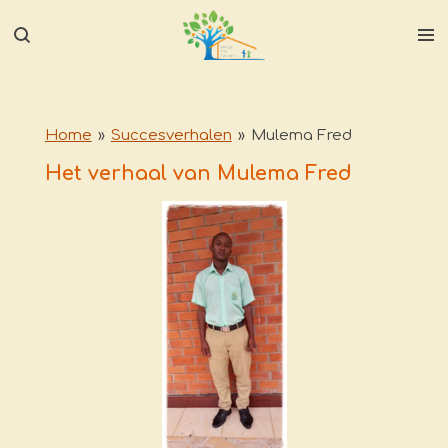
Ga
direct
naar
de
hoofdinhoud
Home
»
Succesverhalen
»
Mulema Fred
Het verhaal van Mulema Fred