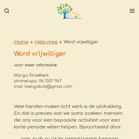
Ga
direct
naar
de
hoofdinhoud
Home
»
Help mee
»
Word vrijwilliger
Word vrijwilliger
voor meer informatie:
Marga Streefkerk
phone/app: 06 1307 1167
mail: lwengokids@gmail.com
Vele handen maken licht werk is de uitdrukking.
En dat is precies wat we soms zoeken: mensen
die ons voor een bepaalde activiteit voor een
korte periode willen helpen. Bijvoorbeeld door: