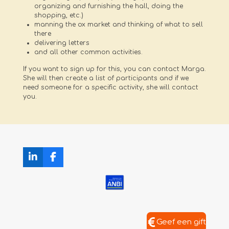
organizing and furnishing the hall, doing the
shopping, etc.)
manning the ox market and thinking of what to sell
there
delivering letters
and all other common activities.
If you want to sign up for this, you can contact Marga.
She will then create a list of participants and if we
need someone for a specific activity, she will contact
you.
L
F
i
a
n
c
k
e
e
b
d
o
I
o
Geef een gift
n
k