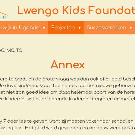
Lwengo Kids Foundat
rwijs in Uganda
Projecten
Succesverhalen
C, MC, TC
Annex
erd te groot en de grote vraag was dan ook of er geld be
 de dove kinderen. Maar toen bleek dat het nieuwe gebouw o
 niet zo'n goed idee om daar, helemaal apart van de horen
e kinderen juist bij de horende kinderen integreren en met e
7 daar les te geven, want zij moeten vaker naar school en z
lossing dus. Het geld werd gevonden en de bouw werd gestar