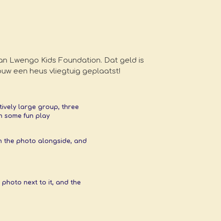
n Lwengo Kids Foundation. Dat geld is
ouw een heus vliegtuig geplaatst!
tively large group, three
th some fun play
 on the photo alongside, and
 photo next to it, and the