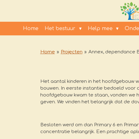
Ga
direct
naar
de
Home
Het bestuur
Help mee
Onde
hoofdinhoud
Home
»
Projecten
»
Annex, dependance B
Het aantal kinderen in het hoofdgebouw w
bouwen. In eerste instantie bedoeld voor
hoofdgebouw kwam te staan, vonden we het
geven. We vinden het belangrijk dat de dov
Besloten werd om dan Primary 6 en Primary 
concentratie belangrijk. Een prachtige op