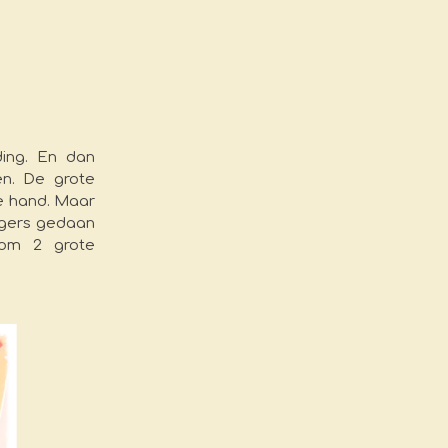
ding. En dan
n. De grote
e hand. Maar
rgers gedaan
 om 2 grote