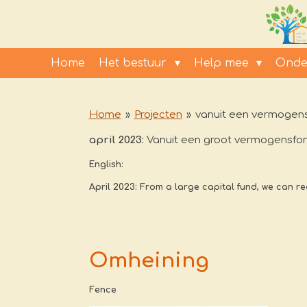
Ga
direct
naar
de
Home
Het bestuur
Help mee
Onde
hoofdinhoud
Home
»
Projecten
»
vanuit een vermogen
april 2023:
Vanuit een groot vermogensfond
English:
April 2023: From a large capital fund, we can re
Omheining
Fence