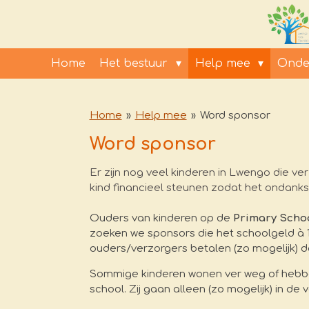
Ga
direct
naar
de
Home
Het bestuur
Help mee
Onde
hoofdinhoud
Home
»
Help mee
»
Word sponsor
Word sponsor
Er zijn nog veel kinderen in Lwengo die 
kind financieel steunen zodat het ondan
Ouders van kinderen op de
Primary Scho
zoeken we sponsors die het schoolgeld à 1
ouders/verzorgers betalen (zo mogelijk) de
Sommige kinderen wonen ver weg of hebben
school. Zij gaan alleen (zo mogelijk) in d