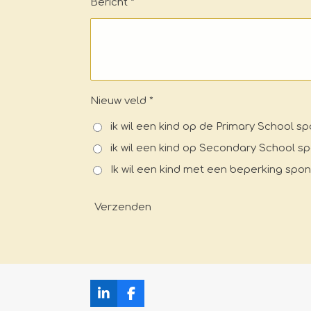
Bericht *
Nieuw veld *
ik wil een kind op de Primary School s
ik wil een kind op Secondary School s
Ik wil een kind met een beperking spo
Verzenden
L
F
i
a