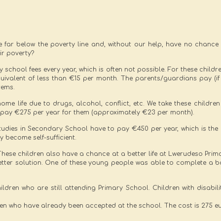
e far below the poverty line and, without our help, have no chance
ir poverty?
 school fees every year, which is often not possible. For these childr
quivalent of less than €15 per month. The parents/guardians pay (if
tems.
home life due to drugs, alcohol, conflict, etc. We take these childre
We pay €275 per year for them (approximately €23 per month).
studies in Secondary School have to pay €450 per year, which is the
 become self-sufficient.
. These children also have a chance at a better life at Lwerudeso Pri
 better solution. One of these young people was able to complete a b
children who are still attending Primary School. Children with disab
ren who have already been accepted at the school. The cost is 275 eu